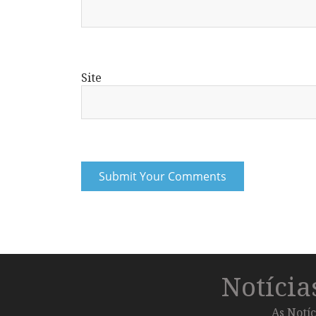
Site
Notíci
As Notíc