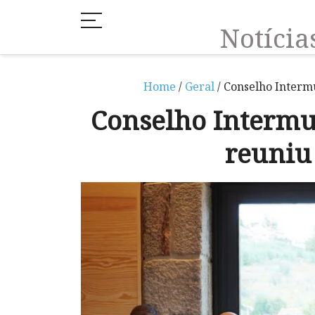
Notíci
Home
/
Geral
/ Conselho Inter
Conselho Interm
reuniu