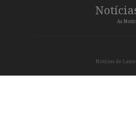
Notíci
As Notíc
Notícias de Lameg