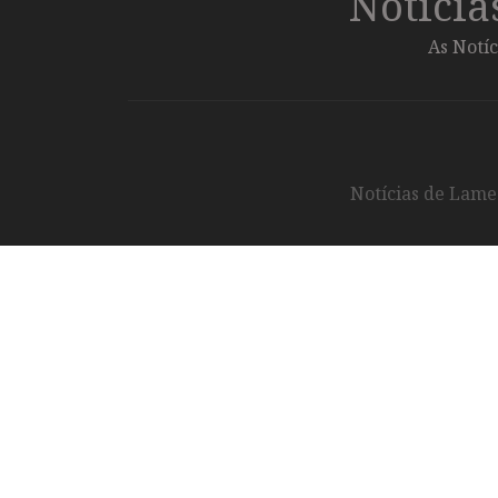
Notíci
As Notíc
Notícias de Lameg