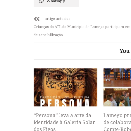
Whatsapp
artigo anterior
Crianças do ATL do Município de Lamego participam em
de sensibilização
You 
“Persona” leva a arte da
Lamego pr
identidade à Galeria Solar
de colabor
dos Figos
Comte-Rob