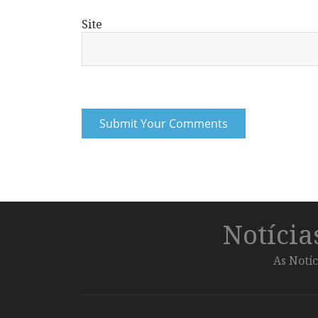
Site
Notíci
As Notíc