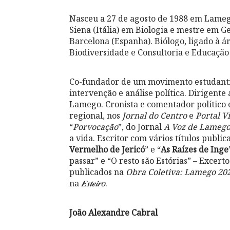
Nasceu a 27 de agosto de 1988 em Lamego
Siena (Itália) em Biologia e mestre em 
Barcelona (Espanha). Biólogo, ligado à á
Biodiversidade e Consultoria e Educação
Co-fundador de um movimento estudantil e
intervenção e análise política. Dirigent
Lamego. Cronista e comentador político
regional, nos
Jornal do Centro
e
Portal V
“
Porvocação
”, do Jornal
A Voz de Lameg
a vida. Escritor com vários títulos publica
Vermelho de Jericó
” e “
As Raízes de Inge
passar” e “O resto são Estórias” – Excerto
publicados na
Obra Coletiva: Lamego 202
na
𝑬𝒔𝒕𝒆𝒊𝒓
o
.
João Alexandre Cabral