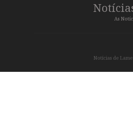
Notíci
As Notíc
Notícias de Lameg