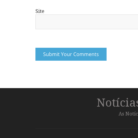
Site
Notíci
As Notíc