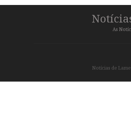
Notíci
As Notíc
Notícias de Lameg