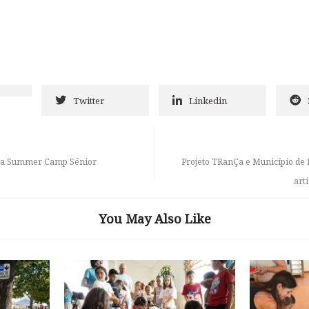
Twitter
Linkedin
za Summer Camp Sénior
Projeto TRanÇa e Município d
artí
You May Also Like