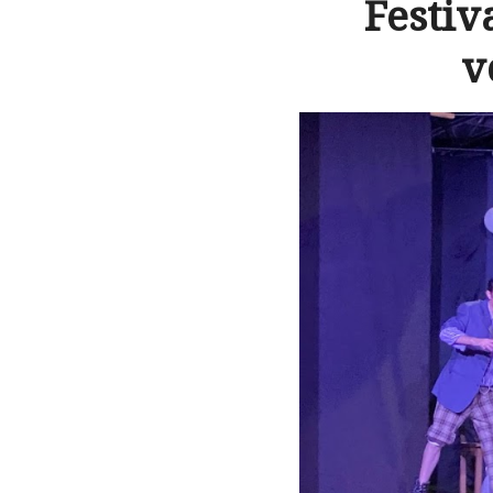
Festiv
v