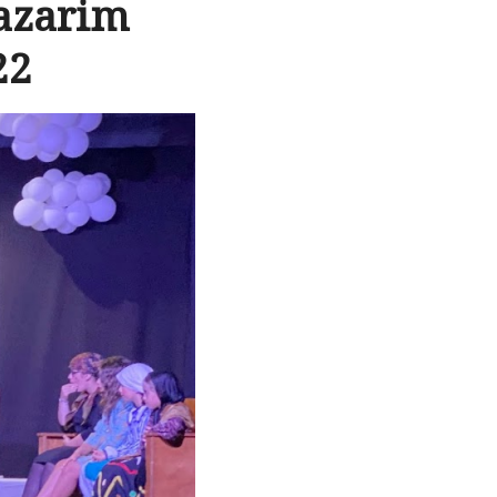
Lazarim
22