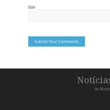
Site
Notíci
As Notíc