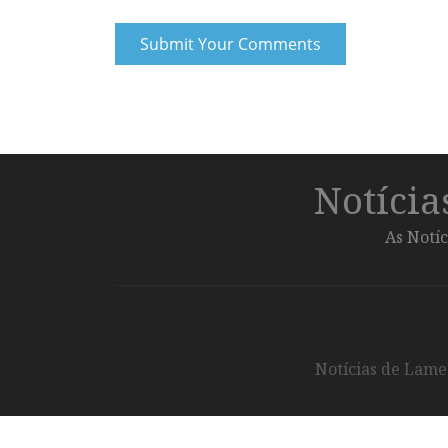
Notíci
As Notíc
Notícias de Lameg