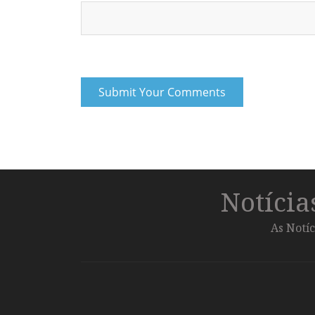
Notíci
As Notíc