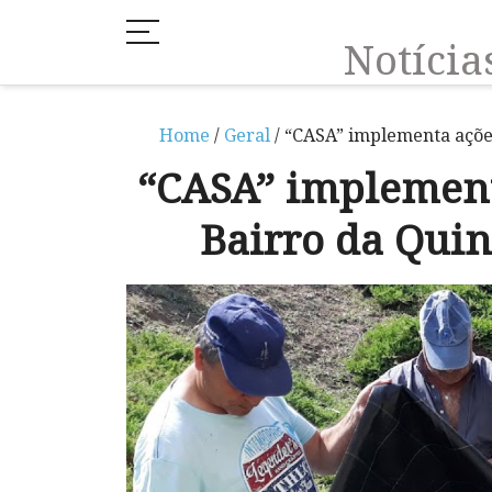
Notíci
Home
/
Geral
/ “CASA” implementa ações
“CASA” implement
Bairro da Quin