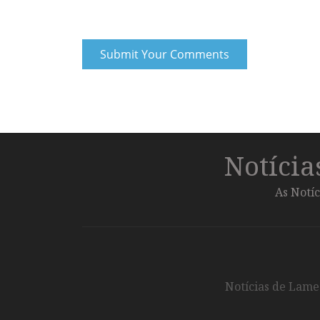
Notíci
As Notíc
Notícias de Lameg