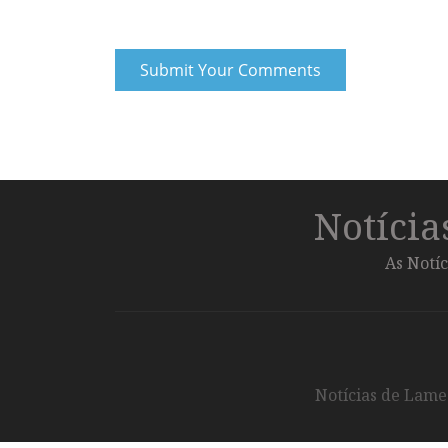
Notíci
As Notíc
Notícias de Lameg