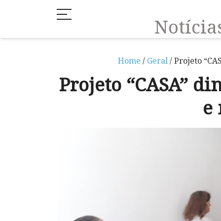
Notíci
Home
/
Geral
/ Projeto “CA
Projeto “CASA” di
e