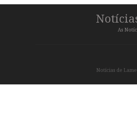
Notíci
As Notíc
Notícias de Lameg