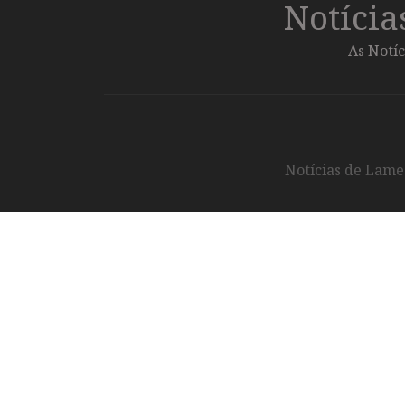
Notíci
As Notíc
Notícias de Lameg