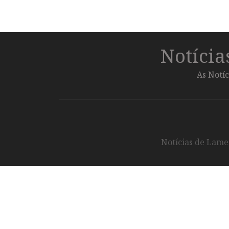
Notíci
As Notíc
Notícias de Lameg