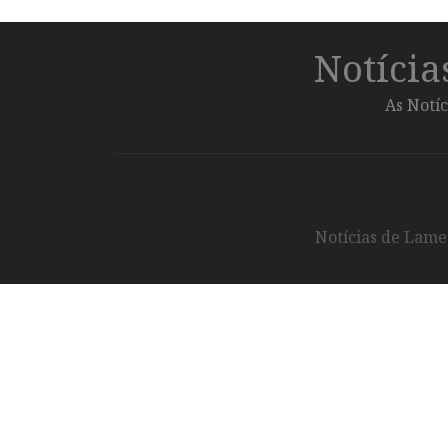
Notíci
As Notíc
Notícias de Lameg