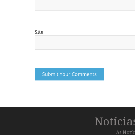
Site
Notíci
As Notíc