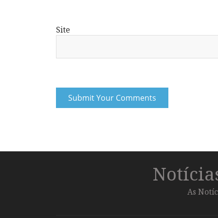
Site
Notíci
As Notíc