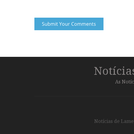
Notíci
As Notíc
Notícias de Lameg