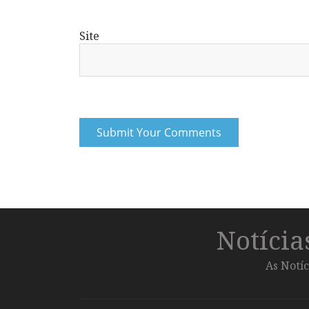
Site
Notíci
As Notíc