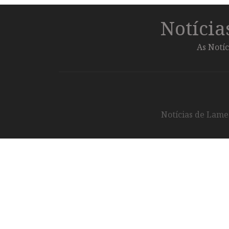
Notíci
As Notíc
Notícias de Lameg