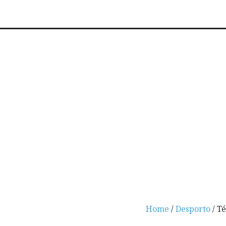
Home
/
Desporto
/ T