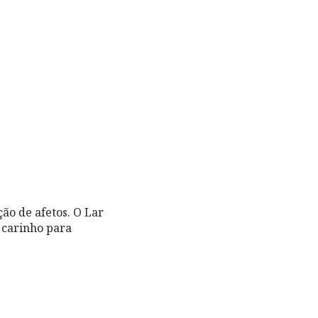
ão de afetos. O Lar
 carinho para