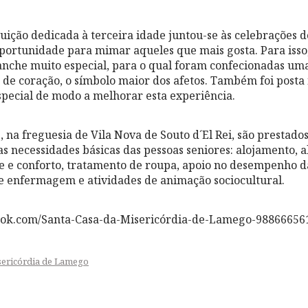
ituição dedicada à terceira idade juntou-se às celebrações d
ortunidade para mimar aqueles que mais gosta. Para isso
anche muito especial, para o qual foram confecionadas uma
de coração, o símbolo maior dos afetos. Também foi posta 
pecial de modo a melhorar esta experiência.
 na freguesia de Vila Nova de Souto d´El Rei, são prestados
as necessidades básicas das pessoas seniores: alojamento, 
e e conforto, tratamento de roupa, apoio no desempenho d
de enfermagem e atividades de animação sociocultural.
ook.com/Santa-Casa-da-Misericórdia-de-Lamego-98866656
sericórdia de Lamego