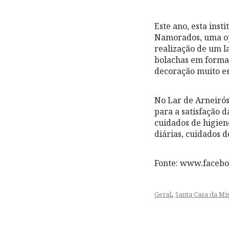
Este ano, esta inst
Namorados, uma op
realização de um l
bolachas em forma 
decoração muito es
No Lar de Arneirós,
para a satisfação d
cuidados de higien
diárias, cuidados 
Fonte: www.faceb
,
Geral
Santa Casa da Mi