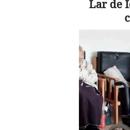
Lar de 
c