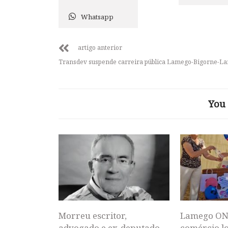
Whatsapp
artigo anterior
Transdev suspende carreira pública Lamego-Bigorne-L
You 
Morreu escritor,
Lamego ON
advogado e ex-deputado
comércio lo