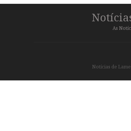
Notíci
As Notíc
Notícias de Lameg