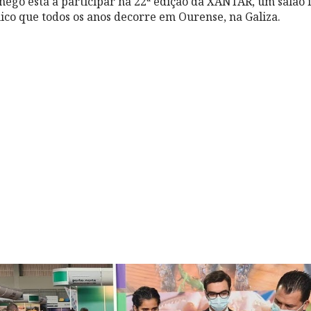
ego está a participar na 22ª edição da XANTAR, um salão 
co que todos os anos decorre em Ourense, na Galiza.