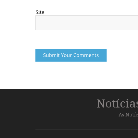
Site
Notíci
As Notíc