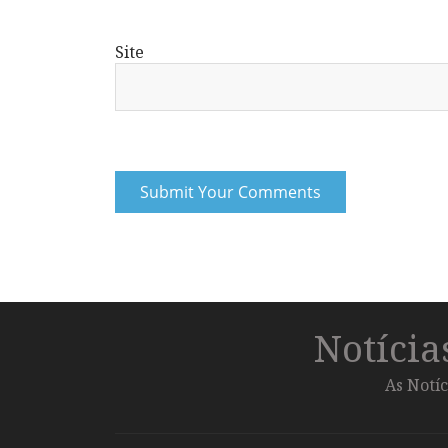
Site
Notíci
As Notíc