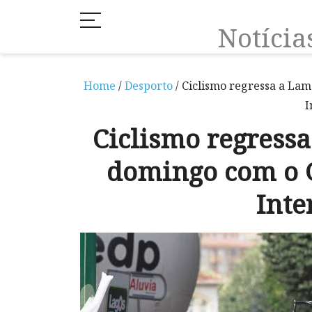
Notíci
Home
/
Desporto
/ Ciclismo regressa a L
I
Ciclismo regress
domingo com o 
Inte