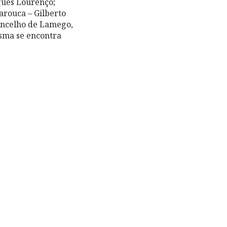
gues Lourenço;
arouca – Gilberto
concelho de Lamego,
esma se encontra