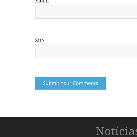
Email
*
Site
Notíci