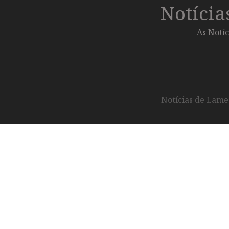
Notíci
As Notíc
Notícias de Lameg