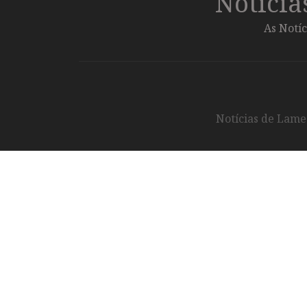
Notíci
As Notíc
Notícias de Lameg