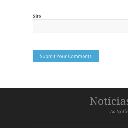
Site
Notíci
As Notíc