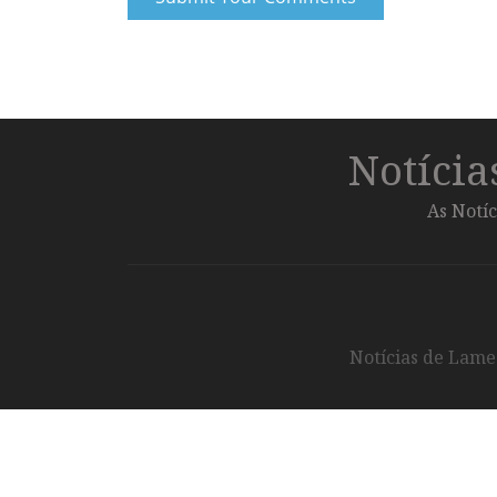
Notíci
As Notíc
Notícias de Lameg