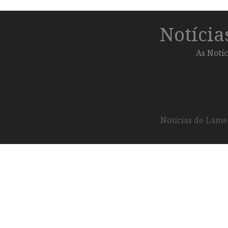
Notíci
As Notíc
Notícias de Lameg