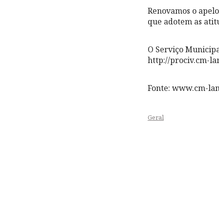
Renovamos o apelo 
que adotem as atit
O Serviço Municipa
http://prociv.cm-l
Fonte: www.cm-la
Geral