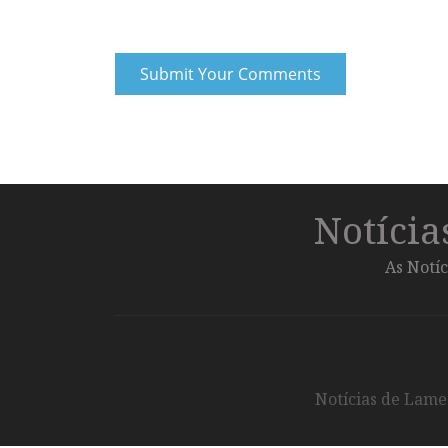
Notíci
As Notíc
Notícias de Lameg