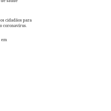
 de saúde
 os cidadãos para
o coronavírus.
o em