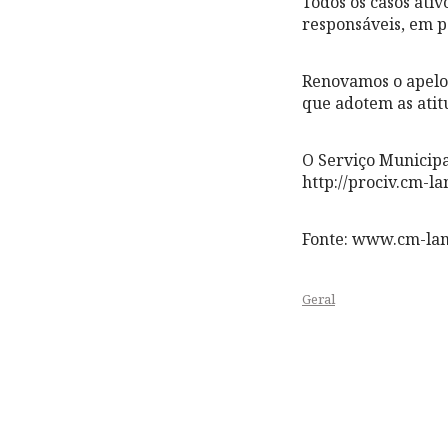
Todos os casos ativ
responsáveis, em 
Renovamos o apelo 
que adotem as atit
O Serviço Municipa
http://prociv.cm-l
Fonte: www.cm-la
Geral