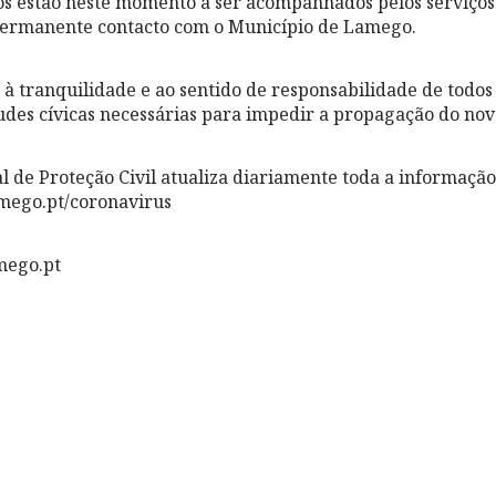
os estão neste momento a ser acompanhados pelos serviços
permanente contacto com o Município de Lamego.
à tranquilidade e ao sentido de responsabilidade de todos
udes cívicas necessárias para impedir a propagação do nov
l de Proteção Civil atualiza diariamente toda a informaçã
amego.pt/coronavirus
mego.pt