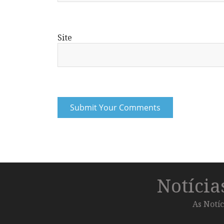
Site
Notíci
As Notíc