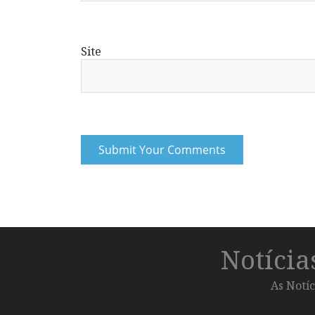
Site
Notíci
As Notíc