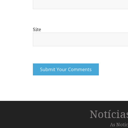
Site
Notíci
As Notíc