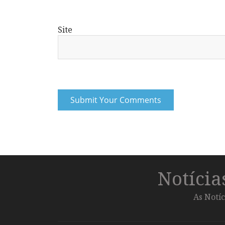
Site
Notíci
As Notíc