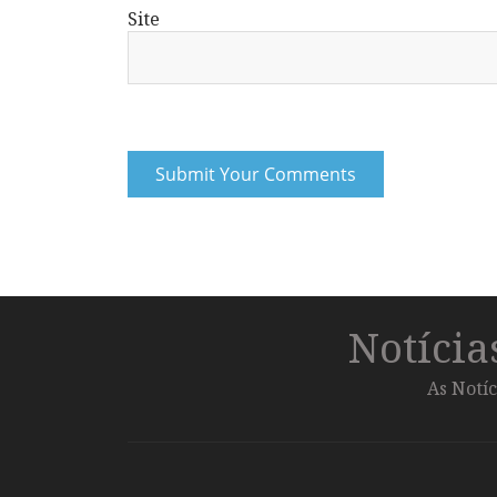
Site
Notíci
As Notíc