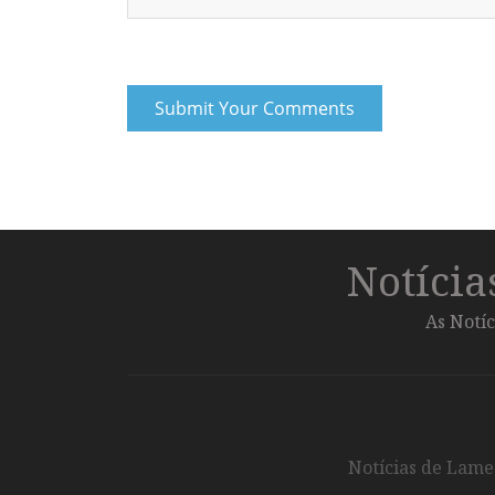
Notíci
As Notíc
Notícias de Lameg