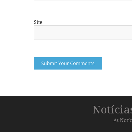
Site
Notíci
As Notíc