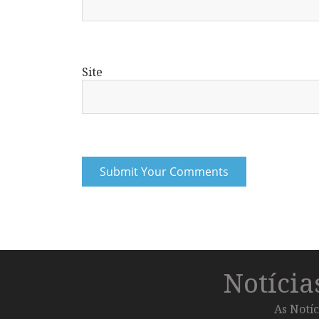
Site
Notíci
As Notíc