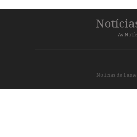
Notíci
As Notíc
Notícias de Lameg