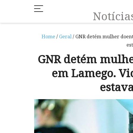
Notíci
Home
/
Geral
/ GNR detém mulher doent
es
GNR detém mulhe
em Lamego. Vi
estav