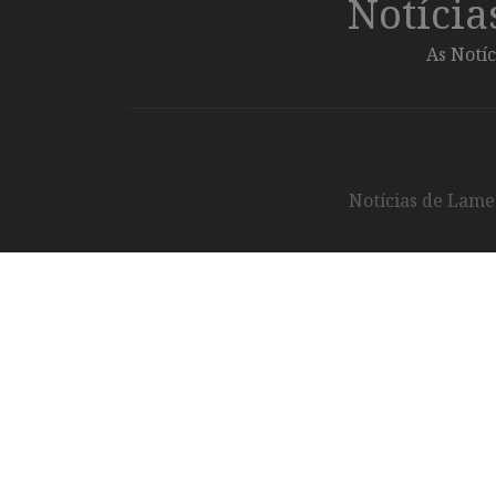
Notíci
As Notíc
Notícias de Lameg