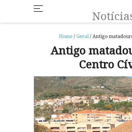
Notíci
Home
/
Geral
/ Antigo matadouro
Antigo matadou
Centro Cí