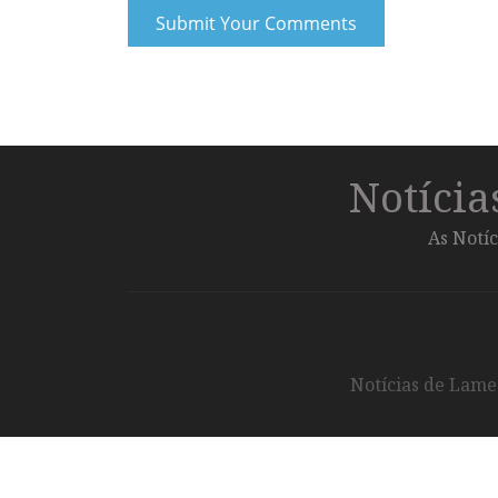
Notíci
As Notíc
Notícias de Lameg