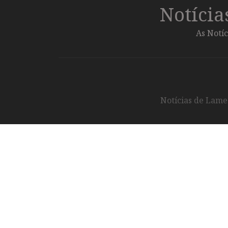
Notíci
As Notíc
Notícias de Lameg